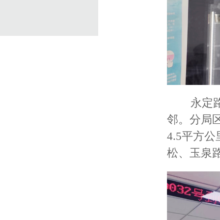
永定
邻。分局
4.5平方
松、玉泉路