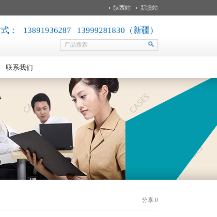
陕西站
新疆站
： 13891936287 13999281830（新疆）
联系我们
分享
0