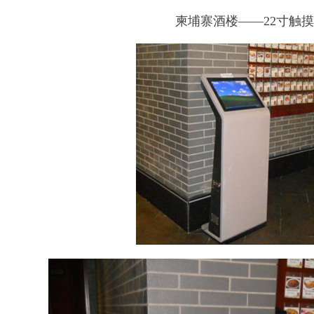
柬埔寨酒楼——22寸触